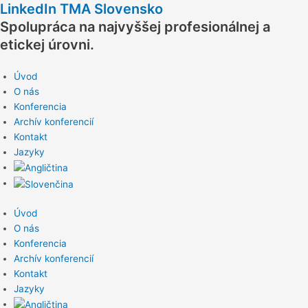
LinkedIn TMA Slovensko
Preskočiť
na
Spolupráca na najvyššej profesionálnej a
obsah
etickej úrovni.
Úvod
O nás
Konferencia
Archív konferencií
Kontakt
Jazyky
Úvod
O nás
Konferencia
Archív konferencií
Kontakt
Jazyky