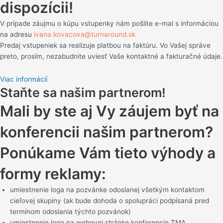
dispozícii!
V prípade záujmu o kúpu vstupenky nám pošlite e-mal s informáciou
na adresu
ivana.kovacova@turnaround.sk
Predaj vstupeniek sa realizuje platbou na faktúru. Vo Vašej správe
preto, prosím, nezabudnite uviesť Vaše kontaktné a fakturačné údaje.
Viac informácií
Staňte sa našim partnerom!
Mali by ste aj Vy záujem byť na
konferencii našim partnerom?
Ponúkame Vám tieto výhody a
formy reklamy:
umiestnenie loga na pozvánke odoslanej všetkým kontaktom
cieľovej skupiny (ak bude dohoda o spolupráci podpísaná pred
termínom odoslania týchto pozvánok)
umiestnenie loga na webovej stránke konferencie TMA