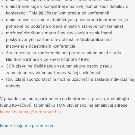
umiestnenie loga v kompletnej emailovej komunikácii detailov o
konferencii TMA jej účastníkom pred a po konferencii
umiestnenie roll-upu v atraktívnych priestoroch konferencie (je
potrebné ho dodať na určené miesto v stanovenom termíne)
možnosť distribúcie materiálov súvisiacich so službami
poskytovanými partnerom v oblasti reštrukturalizácie a
insolvencie účastníkom konferencie
3 vstupenky na konferenciu pre partnera alebo hostí z radu
klientov partnera v celkovej hodnote 499€
30% zľavu na ďalší nákup vstupeniek pre osoby z radu
zamestnancov alebo partnerov Vašej spoločnosti
tzv. „zlaté sponzorstvo“ je možné uzavrieť na základe individuálnej
dohody
V prípade záujmu o partnerstvo na konferencii, prosím, kontaktujte
Ivanu Kováčovú, tajomníčku TMA Slovensko, na emailovej adrese:
ivana.kovacova@turnaround.sk
Máme záujem o partnerstvo